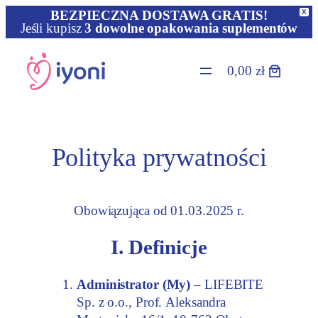
X
BEZPIECZNA DOSTAWA GRATIS!
Jeśli kupisz
3 dowolne opakowania suplementów
Przejdź
do
0,00 zł
treści
Polityka prywatności
Obowiązująca od 01.03.2025 r.
I. Definicje
Administrator (My)
– LIFEBITE
Sp. z o.o., Prof. Aleksandra