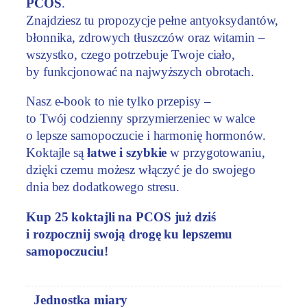
P
PCOS
.
C
Znajdziesz tu propozycje pełne antyoksydantów,
O
błonnika, zdrowych tłuszczów oraz witamin –
S
wszystko, czego potrzebuje Twoje ciało,
:
by funkcjonować na najwyższych obrotach.
2
Nasz e-book to nie tylko przepisy –
5
to Twój codzienny sprzymierzeniec w walce
p
o lepsze samopoczucie i harmonię hormonów.
r
Koktajle są
łatwe i szybkie
w przygotowaniu,
z
dzięki czemu możesz włączyć je do swojego
e
dnia bez dodatkowego stresu.
p
i
Kup 25 koktajli na PCOS już dziś
s
i rozpocznij swoją drogę ku lepszemu
ó
samopoczuciu!
w
w
s
Jednostka miary