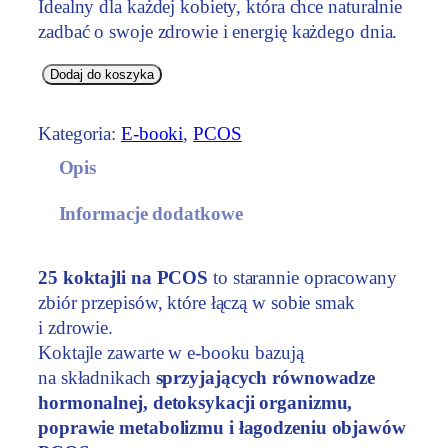
Idealny dla każdej kobiety, która chce naturalnie
zadbać o swoje zdrowie i energię każdego dnia.
i
Dodaj do koszyka
l
o
Kategoria:
E-booki
, 
PCOS
ś
Opis
ć
K
Informacje dodatkowe
o
k
t
25 koktajli na PCOS
to starannie opracowany
a
zbiór przepisów, które łączą w sobie smak
j
i zdrowie.
l
Koktajle zawarte w e-booku bazują
e
na składnikach
sprzyjających równowadze
n
hormonalnej, detoksykacji organizmu,
a
poprawie metabolizmu i łagodzeniu objawów