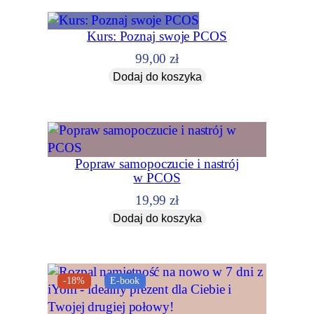
g
ę
Kurs: Poznaj swoje PCOS
h
o
99,00
zł
r
Dodaj do koszyka
m
o
n
a
l
Popraw samopoczucie i nastrój
w PCOS
n
ą
19,99
zł
Dodaj do koszyka
-18%
E-book