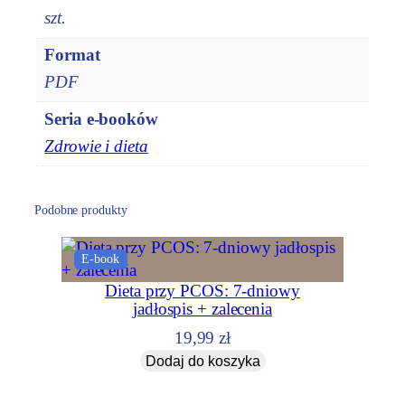
p
szt.
i
e
Format
r
PDF
a
j
Seria e-booków
ą
Zdrowie i dieta
c
y
c
Podobne produkty
h
r
E-book
ó
Dieta przy PCOS: 7-dniowy
w
jadłospis + zalecenia
n
19,99
zł
o
Dodaj do koszyka
w
a