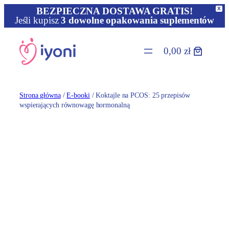
X
BEZPIECZNA DOSTAWA GRATIS!
Jeśli kupisz
3 dowolne opakowania suplementów
Przejdź
do
0,00 zł
treści
Strona główna
/
E-booki
/ Koktajle na PCOS: 25 przepisów
wspierających równowagę hormonalną
E-book