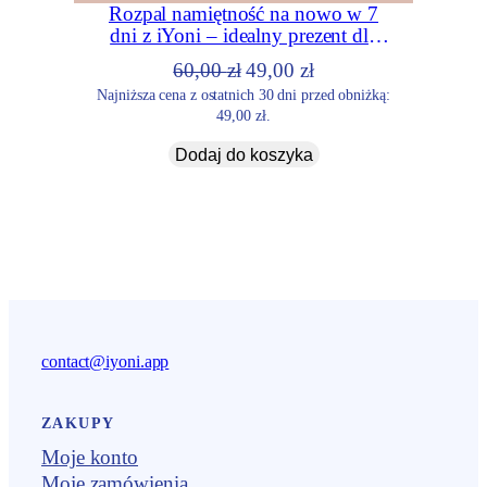
Rozpal namiętność na nowo w 7
dni z iYoni – idealny prezent dla
Ciebie i Twojej drugiej połowy!
Pierwotna
Aktualna
60,00
zł
49,00
zł
cena
cena
Najniższa cena z ostatnich 30 dni przed obniżką:
49,00
zł
.
wynosiła:
wynosi:
60,00 zł.
49,00 zł.
Dodaj do koszyka
contact@iyoni.app
ZAKUPY
Moje konto
Moje zamówienia