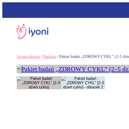
Przejdź
do
treści
Strona główna
/
Badania
/
Pakiet badań „ZDROWY CYKL” (2–5 dzie