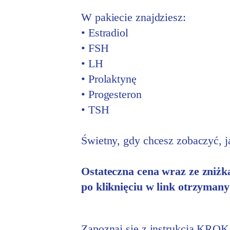
W pakiecie znajdziesz:
• Estradiol
• FSH
• LH
• Prolaktynę
• Progesteron
• TSH
Świetny, gdy chcesz zobaczyć, j
Ostateczna cena wraz ze zniżk
po kliknięciu w link otrzyma
Zapoznaj się z instrukcją KR