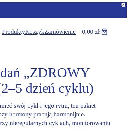
X
w
Produkty
Koszyk
Zamówienie
0,00 zł
badań „ZDROWY
–5 dzień cyklu)
ieć swój cykl i jego rytm, ten pakiet
zy hormony pracują harmonijnie.
rzy nieregularnych cyklach, monitorowaniu