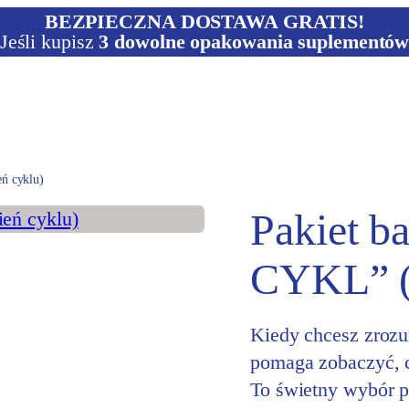
BEZPIECZNA DOSTAWA GRATIS!
Jeśli kupisz
3 dowolne opakowania suplementó
ń cyklu)
Pakiet 
CYKL” (2
Kiedy chcesz zrozum
pomaga zobaczyć, c
To świetny wybór p