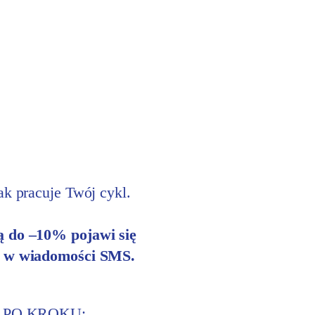
ak pracuje Twój cykl.
ą do –10% pojawi się
ny w wiadomości SMS.
OK PO KROKU: