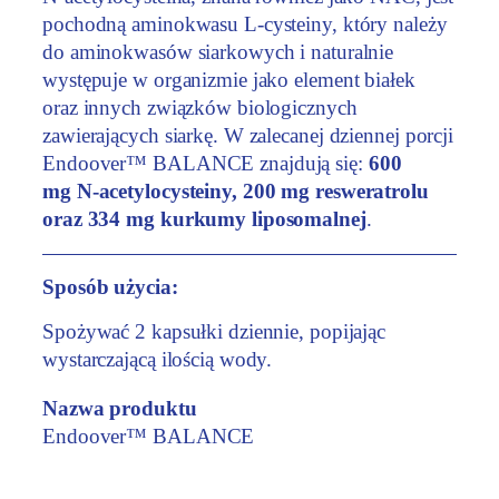
k
pochodną aminokwasu L-cysteiny, który należy
a
do aminokwasów siarkowych i naturalnie
p
występuje w organizmie jako element białek
s
oraz innych związków biologicznych
u
zawierających siarkę. W zalecanej dziennej porcji
ł
Endoover™ BALANCE znajdują się:
600
e
mg N-acetylocysteiny, 200 mg resweratrolu
k
oraz 334 mg kurkumy liposomalnej
.
Sposób użycia:
Spożywać 2 kapsułki dziennie, popijając
wystarczającą ilością wody.
Nazwa produktu
Endoover™ BALANCE