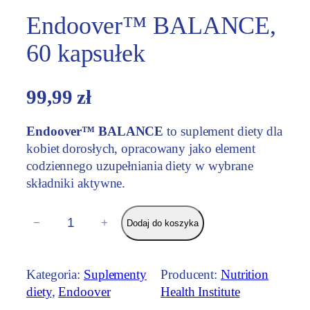
Endoover™ BALANCE,
60 kapsułek
99,99
zł
Endoover™ BALANCE
to suplement diety dla
kobiet dorosłych, opracowany jako element
codziennego uzupełniania diety w wybrane
składniki aktywne.
i
−
+
Dodaj do koszyka
l
o
ś
Kategoria:
Suplementy
Producent:
Nutrition
ć
diety
, 
Endoover
Health Institute
E