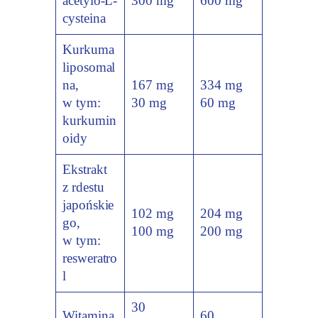
acetylo-L-
300 mg
600 mg
cysteina
Kurkuma
liposomal
na,
167 mg
334 mg
w tym:
30 mg
60 mg
kurkumin
oidy
Ekstrakt
z rdestu
japońskie
102 mg
204 mg
go,
100 mg
200 mg
w tym:
resweratro
l
30
Witamina
60