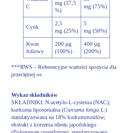
mg (37,5
C
mg (75%)
%)
2,5
5
Cynk
mg (25%)
mg (50%)
Kwas
200 µg
400 µg
foliowy
(100%)
(200%)
***RWS – Referencyjne wartości spożycia dla
przeciętnej os
Wykaz składników
SKŁADNIKI: N-acetylo-L-cysteina (NAC);
kurkuma liposomalna (
Curcuma longa L.
)
standaryzowana na 18% kurkuminoidów;
ekstrakt z korzenia rdestu japońskiego
(
Polygonum cuspidatum
), standaryzowany