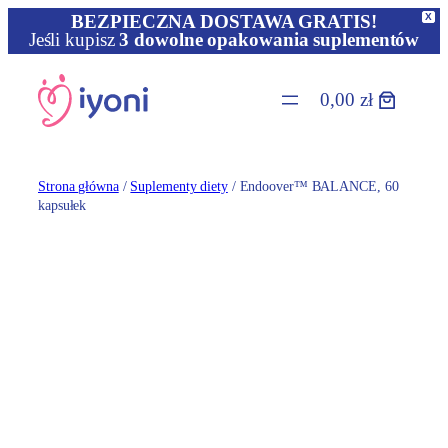
X
BEZPIECZNA DOSTAWA GRATIS!
Jeśli kupisz
3 dowolne opakowania suplementów
Przejdź
do
0,00 zł
treści
Strona główna
/
Suplementy diety
/ Endoover™ BALANCE, 60
kapsułek