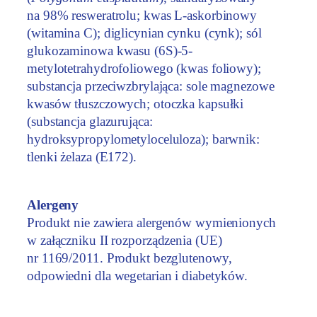
na 98% resweratrolu; kwas L-askorbinowy
(witamina C); diglicynian cynku (cynk); sól
glukozaminowa kwasu (6S)-5-
metylotetrahydrofoliowego (kwas foliowy);
substancja przeciwzbrylająca: sole magnezowe
kwasów tłuszczowych; otoczka kapsułki
(substancja glazurująca:
hydroksypropylometyloceluloza); barwnik:
tlenki żelaza (E172).
Alergeny
Produkt nie zawiera alergenów wymienionych
w załączniku II rozporządzenia (UE)
nr 1169/2011. Produkt bezglutenowy,
odpowiedni dla wegetarian i diabetyków.