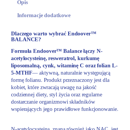
Opis
n
d
Informacje dodatkowe
o
o
v
Dlaczego warto wybrać Endoover™
e
BALANCE?
r
Formuła Endoover™ Balance łączy N-
™
acetylocysteinę, resweratrol, kurkumę
B
liposomalną, cynk, witaminę C oraz folian L-
A
5-MTHF
— aktywną, naturalnie występującą
L
formę folianu. Produkt przeznaczony jest dla
A
kobiet, które zwracają uwagę na jakość
N
codziennej diety, styl życia oraz regularne
C
dostarczanie organizmowi składników
E
wspierających jego prawidłowe funkcjonowanie.
,
6
0
N-acetylocysteina, znana również jako NAC, jest